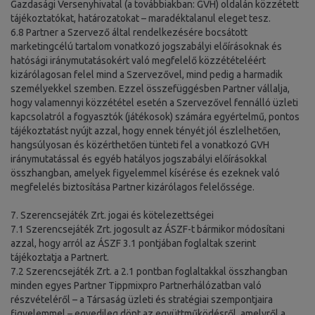
Gazdasági Versenyhivatal (a továbbiakban: GVH) oldalán közzétett
tájékoztatókat, határozatokat – maradéktalanul eleget tesz.
6.8 Partner a Szervező által rendelkezésére bocsátott
marketingcélú tartalom vonatkozó jogszabályi előírásoknak és
hatósági iránymutatásokért való megfelelő közzétételéért
kizárólagosan felel mind a Szervezővel, mind pedig a harmadik
személyekkel szemben. Ezzel összefüggésben Partner vállalja,
hogy valamennyi közzététel esetén a Szervezővel fennálló üzleti
kapcsolatról a fogyasztók (játékosok) számára egyértelmű, pontos
tájékoztatást nyújt azzal, hogy ennek tényét jól észlelhetően,
hangsúlyosan és közérthetően tünteti fel a vonatkozó GVH
iránymutatással és egyéb hatályos jogszabályi előírásokkal
összhangban, amelyek figyelemmel kísérése és ezeknek való
megfelelés biztosítása Partner kizárólagos felelőssége.
7. Szerencsejáték Zrt. jogai és kötelezettségei
7.1 Szerencsejáték Zrt. jogosult az ÁSZF-t bármikor módosítani
azzal, hogy arról az ÁSZF 3.1 pontjában foglaltak szerint
tájékoztatja a Partnert.
7.2 Szerencsejáték Zrt. a 2.1 pontban foglaltakkal összhangban
minden egyes Partner Tippmixpro Partnerhálózatban való
részvételéről – a Társaság üzleti és stratégiai szempontjaira
figyelemmel – egyedileg dönt az együttműködésről, amelyről a