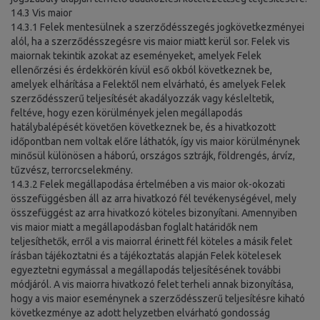
14.3 Vis maior
14.3.1 Felek mentesülnek a szerződésszegés jogkövetkezményei
alól, ha a szerződésszegésre vis maior miatt kerül sor. Felek vis
maiornak tekintik azokat az eseményeket, amelyek Felek
ellenőrzési és érdekkörén kívül eső okból következnek be,
amelyek elhárítása a Felektől nem elvárható, és amelyek Felek
szerződésszerű teljesítését akadályozzák vagy késleltetik,
feltéve, hogy ezen körülmények jelen megállapodás
hatálybalépését követően következnek be, és a hivatkozott
időpontban nem voltak előre láthatók, így vis maior körülménynek
minősül különösen a háború, országos sztrájk, földrengés, árvíz,
tűzvész, terrorcselekmény.
14.3.2 Felek megállapodása értelmében a vis maior ok-okozati
összefüggésben áll az arra hivatkozó fél tevékenységével, mely
összefüggést az arra hivatkozó köteles bizonyítani. Amennyiben
vis maior miatt a megállapodásban foglalt határidők nem
teljesíthetők, erről a vis maiorral érinett fél köteles a másik felet
írásban tájékoztatni és a tájékoztatás alapján Felek kötelesek
egyeztetni egymással a megállapodás teljesítésének további
módjáról. A vis maiorra hivatkozó felet terheli annak bizonyítása,
hogy a vis maior eseménynek a szerződésszerű teljesítésre kiható
következménye az adott helyzetben elvárható gondosság