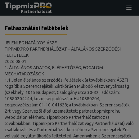
Felhasználási feltételek
JELENLEG HATÁLYOS ÁSZF
TIPPMIXPRO PARTNERHÁLÓZAT – ÁLTALÁNOS SZERZŐDÉSI
FELTÉTELEK
2026.08.01
1. ÁLTALÁNOS ADATOK, ELÉRHETŐSÉG, FOGALOM
MEGHATÁROZÁSOK
1.1 Jelen általános szerződési feltételek (a továbbiakban: ÁSZF)
rögzítik a Szerencsejáték Zártkörűen Működő Részvénytársaság
(székhely: 1015 Budapest, Csalogány utca 30-32.; adószám:
10580204244; közösségi adószám: HU10580204;
cégjegyzékszám: 01-10-041628; a továbbiakban: Szerencsejáték
Zrt. vagy Szervező) által üzemeltetett partner.tippmixpro.hu
weboldalon elérhető Tippmixpro Partnerhálózathoz (a
továbbiakban: Tippmixpro Partnerhálózat vagy Partnerhálózat) való
csatlakozás és a Partnerhálózat keretében a Szerencsejáték Zrt.-
vel való együttműködés feltételeit. Amennyiben a Szerencsejáték