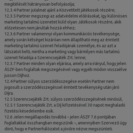
megítélését hátrányosan befolyásolja;
12.3.4 Partner jutalmat ajánl a Közvetített játékosok részére;
12.3.5 Partner megszegi az adatvédelmi előírásokat, így különösen
marketing tartalmú üzenetet küld olyan Játékosok részére, akik
előzetesen nem járultak hozzá ehhez;
12.3.6 Partner valamennyi olyan kommunikációs tevékenysége,
amely során kétséget kizáróan nem állapítható meg az érintett
marketing tartalmú üzenet feladójának személye, és az azt a
látszatot kelti, mintha a marketing vagy bármilyen más tartalmú
üzenet feladója a Szerencsejáték Zrt. lenne;
12.3.7 Partner minden olyan eljárása, amely arra irányul, hogy jelen
ÁSZF-ben foglaltak megszegésével vagy egyéb módon visszaélve
jusson Díjhoz.
12.4 Partner súlyos szerződésszegése esetén Partner nem
jogosult a szerződésszegéssel érintett tevékenység után járó
Díjra.
12.5 Szerencsejáték Zrt. súlyos szerződésszegésének minősül,
12.5.1 Szerencsejáték Zrt. a Díj kifizetésével 30 napot meghaladó
fizetési késedelembe esik.
12.6 Jelen megállapodás továbbá – jelen ÁSZF 7.6 pontjában
foglaltakkal összhangban megszűnik –, amennyiben Szervező úgy
dönt, hogy e Partnerhálózatot a jövőre nézve megszünteti.