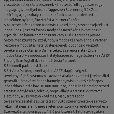
visszaéléssel érintett részének kifizetését felfüggessze vagy
megtagadja, amellyel összefüggésben Szerencsejáték Zrt.
kizárólag a jogszabályi rendelkezések által lehetővé tett
mértékben nyújt tájékoztatást a Partner részére.
5.4 Partner kifejezetten tudomásul veszi, hogy Szerencsejáték Zrt.
jogosult a Díj számításának módját és mértékét a jövőre nézve
egyoldalúan bármikor módosítani vagy a Díj fizetését a jövőre
nézve megszüntetni azzal, hogy a módosítás nem érinti a Partner
részére a módosítás hatálybalépésének időpontjáig végzett
tevékenysége után járó Díj mértékét. Szerencsejáték Zrt. e
módosításról – a módosítás hatálybalépését megelőzően - az ÁSZF
3. pontjában foglaltak szerint értesíti Partnert.
5.5 Kiemelt partneri státusz
5.5.1 Az a Partner, akinél a jelen ÁSZF alapján végzett
tevékenységből származó – azaz az általa Közvetített játékos által
generált – árbevétel átlaga bármely egymást követő 6 hónapos
időszakban eléri a havi 30 000 000 Ft-ot, jogosult a kiemelt partneri
státusz igénylésére, feltéve, hogy vállalja a státusz időtartama
alatt, hogy a Szervezőn kívül más, Magyarországon
távszerencsejáték szolgáltatást nyújtó szerencsejáték-szervező
reklámját nem jeleníti meg a jelen jogviszony keretébe bevont és a
Szervező által jóváhagyott 1.2.6 pont szerinti felületek egyikén