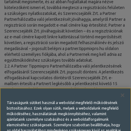
tartalmát megismerte, és az abban foglaltakat magára nézve
kötelezőként ismeri el, továbbá megteszi a regisztrációs felületen
a szükséges nyilatkozatokat, és Szerencsejáték Zrt. a Partner
Partnerhálózatba való jelentkezését jóváhagyja, amelyről Partner a
regisztráció során megadott e-mail címére kap értesítést. Partner a
Szerencsejáték Zrt. jóváhagyását követően – és a regisztrációnak
az e-mail címére kapott linkre kattintással történő megerősítését
követően, a regisztráció során megadott felhasználónév és jelszó
megadásával – jogosult belépni a partner.tippmixpro.hu oldalon
elérhető személyes fiókjába, ahol a Partnernek meg kell adnia az
együttműködéshez szükséges további adatokat.
2.2 A Partner Tippmixpro Partnerhálózatba való jelentkezésének
elfogadásáról Szerencsejáték Zrt. jogosult dönteni. A jelentkezés
elfogadásával kapcsolatos döntésről Szerencsejáték Zrt. e-
mailben értesíti a Partnert legkésőbb a jelentkezést követő 15
munkanapon belül. A Partner Partnerhálózatba való
jelentkezésének jóváhagyása esetén a Felek jelen
együttműködésére Partner által előzetesen megismert,
Társaságunk sütiket használ a weboldal megfelelő működésének
értelmezett és elfogadott ÁSZF rendelkezései alkalmazandók. A
biztosításához. Ezek olyan sütik, melyek a weboldalunk megfelelő
Tippmixpro Partnerhálózatba való jelentkezés jóváhagyása esetén
működéséhez, használatának megkönnyítéséhez, valamint
Szerencsejáték Zrt. e-mailben további információkat küld Partner
ajánlataink személyre szabásához és a weboldalforgalmunk
részére. Felek közötti megállapodás a Szervező – Partner részére
elemzéséhez szükségesek. Személyre szabottan beállíthatja, hogy
a Tippmixpro Partnerhálózatban való részvételének jóváhagyásáról
az oldal használatához mindenképp szükségesen kívül az analitikai