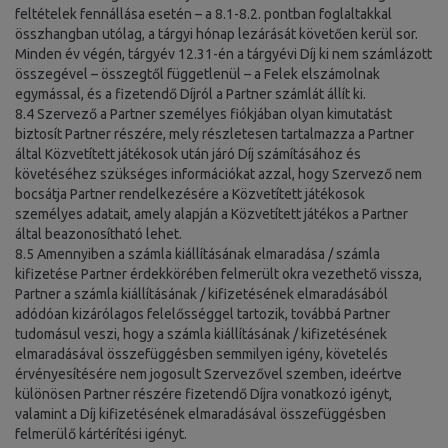
feltételek fennállása esetén – a 8.1-8.2. pontban foglaltakkal
összhangban utólag, a tárgyi hónap lezárását követően kerül sor.
Minden év végén, tárgyév 12.31-én a tárgyévi Díj ki nem számlázott
összegével – összegtől függetlenül – a Felek elszámolnak
egymással, és a fizetendő Díjról a Partner számlát állít ki.
8.4 Szervező a Partner személyes fiókjában olyan kimutatást
biztosít Partner részére, mely részletesen tartalmazza a Partner
által Közvetített játékosok után járó Díj számításához és
követéséhez szükséges információkat azzal, hogy Szervező nem
bocsátja Partner rendelkezésére a Közvetített játékosok
személyes adatait, amely alapján a Közvetített játékos a Partner
által beazonosítható lehet.
8.5 Amennyiben a számla kiállításának elmaradása / számla
kifizetése Partner érdekkörében felmerült okra vezethető vissza,
Partner a számla kiállításának / kifizetésének elmaradásából
adódóan kizárólagos felelősséggel tartozik, továbbá Partner
tudomásul veszi, hogy a számla kiállításának / kifizetésének
elmaradásával összefüggésben semmilyen igény, követelés
érvényesítésére nem jogosult Szervezővel szemben, ideértve
különösen Partner részére fizetendő Díjra vonatkozó igényt,
valamint a Díj kifizetésének elmaradásával összefüggésben
felmerülő kártérítési igényt.