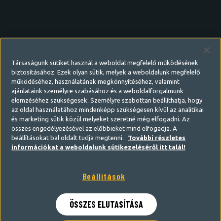
Társaságunk sütiket használ a weboldal megfelelő működésének
biztosításához. Ezek olyan sütik, melyek a weboldalunk megfelelő
működéséhez, használatának megkönnyítéséhez, valamint
ajánlataink személyre szabásához és a weboldalforgalmunk
elemzéséhez szükségesek. Személyre szabottan beállíthatja, hogy
az oldal használatához mindenképp szükségesen kívül az analitikai
és marketing sütik közül melyeket szeretné még elfogadni. Az
összes engedélyezésével az előbbieket mind elfogadja. A
beállításokat bal oldalt tudja megtenni.
További részletes
információkat a weboldalunk sütikezeléséről itt talál!
Beállítások
Belépés
Regisztráció
ÖSSZES ELUTASÍTÁSA
Felhasználónév