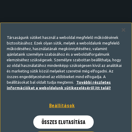
Társaságunk sütiket használ a weboldal megfelelő működésének
biztosításához. Ezek olyan sütik, melyek a weboldalunk megfelelő
működéséhez, használatának megkönnyítéséhez, valamint
ajánlataink személyre szabásához és a weboldalforgalmunk
elemzéséhez szükségesek. Személyre szabottan beállíthatja, hogy
az oldal használatához mindenképp szükségesen kívül az analitikai
és marketing sütik közül melyeket szeretné még elfogadni. Az
összes engedélyezésével az előbbieket mind elfogadja. A
beállításokat bal oldalt tudja megtenni.
További részletes
információkat a weboldalunk sütikezeléséről itt talál!
Beállítások
Belépés
Regisztráció
ÖSSZES ELUTASÍTÁSA
Felhasználónév