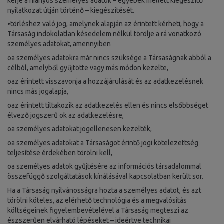
kérje a hiányos személyes adatok – egyebek mellett kiegészítő
nyilatkozat útján történő – kiegészítését.
•törléshez való jog, amelynek alapján az érintett kérheti, hogy a
Társaság indokolatlan késedelem nélkül törölje a rá vonatkozó
személyes adatokat, amennyiben
oa személyes adatokra már nincs szüksége a Társaságnak abból a
célból, amelyből gyűjtötte vagy más módon kezelte,
oaz érintett visszavonja a hozzájárulását és az adatkezelésnek
nincs más jogalapja,
oaz érintett tiltakozik az adatkezelés ellen és nincs elsőbbséget
élvező jogszerű ok az adatkezelésre,
oa személyes adatokat jogellenesen kezelték,
oa személyes adatokat a Társaságot érintő jogi kötelezettség
teljesítése érdekében törölni kell,
oa személyes adatok gyűjtésére az információs társadalommal
összefüggő szolgáltatások kínálásával kapcsolatban került sor.
Ha a Társaság nyilvánosságra hozta a személyes adatot, és azt
törölni köteles, az elérhető technológia és a megvalósítás
költségeinek figyelembevételével a Társaság megteszi az
észszerűen elvárható lépéseket – ideértve technikai