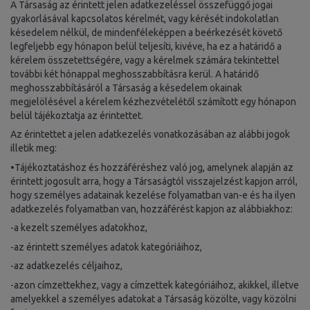
A Társaság az érintett jelen adatkezeléssel összefüggő jogai
gyakorlásával kapcsolatos kérelmét, vagy kérését indokolatlan
késedelem nélkül, de mindenféleképpen a beérkezését követő
legfeljebb egy hónapon belül teljesíti, kivéve, ha ez a határidő a
kérelem összetettségére, vagy a kérelmek számára tekintettel
további két hónappal meghosszabbításra kerül. A határidő
meghosszabbításáról a Társaság a késedelem okainak
megjelölésével a kérelem kézhezvételétől számított egy hónapon
belül tájékoztatja az érintettet.
Az érintettet a jelen adatkezelés vonatkozásában az alábbi jogok
illetik meg:
•Tájékoztatáshoz és hozzáféréshez való jog, amelynek alapján az
érintett jogosult arra, hogy a Társaságtól visszajelzést kapjon arról,
hogy személyes adatainak kezelése folyamatban van-e és ha ilyen
adatkezelés folyamatban van, hozzáférést kapjon az alábbiakhoz:
-a kezelt személyes adatokhoz,
-az érintett személyes adatok kategóriáihoz,
-az adatkezelés céljaihoz,
-azon címzettekhez, vagy a címzettek kategóriáihoz, akikkel, illetve
amelyekkel a személyes adatokat a Társaság közölte, vagy közölni