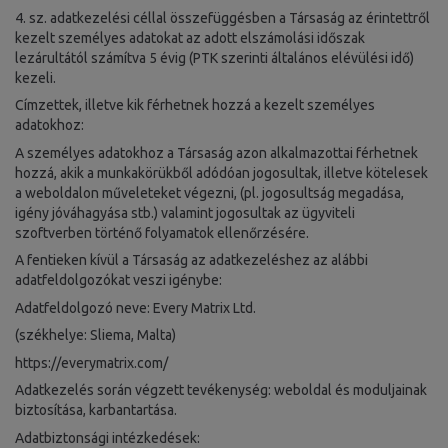
4. sz. adatkezelési céllal összefüggésben a Társaság az érintettről
kezelt személyes adatokat az adott elszámolási időszak
lezárultától számítva 5 évig (PTK szerinti általános elévülési idő)
kezeli.
Címzettek, illetve kik férhetnek hozzá a kezelt személyes
adatokhoz:
A személyes adatokhoz a Társaság azon alkalmazottai férhetnek
hozzá, akik a munkakörükből adódóan jogosultak, illetve kötelesek
a weboldalon műveleteket végezni, (pl. jogosultság megadása,
igény jóváhagyása stb.) valamint jogosultak az ügyviteli
szoftverben történő folyamatok ellenőrzésére.
A fentieken kívül a Társaság az adatkezeléshez az alábbi
adatfeldolgozókat veszi igénybe:
Adatfeldolgozó neve: Every Matrix Ltd.
(székhelye: Sliema, Malta)
https://everymatrix.com/
Adatkezelés során végzett tevékenység: weboldal és moduljainak
biztosítása, karbantartása.
Adatbiztonsági intézkedések: