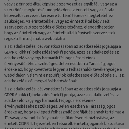
vagy az érintett által képviselt szervezet az egyik fél, vagy az a
szerződés megkötését megelőzően az érintett vagy az általa
képviselt szervezet kérésére történő lépések megtételéhez
szükséges. Az érintettekkel vagy az érintett által képviselt
szervezet való szerződés előkészítéséhez, elengedhetetlen,
hogy az érintettek vagy az érintett által képviselt szervezetek
regisztrálni tudjanak a weboldalra.
2.sz. adatkezelési cél vonatkozásában az adatkezelés jogalapja a
GDPR 6. cikk (1) bekezdésének f) pontja, azaz az adatkezelés az
adatkezelő vagy egy harmadik fél jogos érdekeinek
érvényesítéséhez szükséges. Jelen esetben a Társaság jogos
érdeke az, hogy követhető legyen a felhasználók tevékenysége a
weboldalon, valamint a naplófájlok keletkezése előfeltétele a 3. sz.
adatkezelési cél megvalósíthatóságának.
3.sz. adatkezelési cél vonatkozásában az adatkezelés jogalapja a
GDPR 6. cikk (1) bekezdésének f) pontja, azaz az adatkezelés az
adatkezelő vagy egy harmadik fél jogos érdekeinek
érvényesítéséhez szükséges. Jelen esetben a Társaság jogos
érdeke az, hogy a kilépett felhasználó profilját és annak tartalmát a
Társaság a weboldal folyamatos működésének biztosítása, az
érintett GDPR III. fejezetében felsorolt érintetti jogainak biztosítása