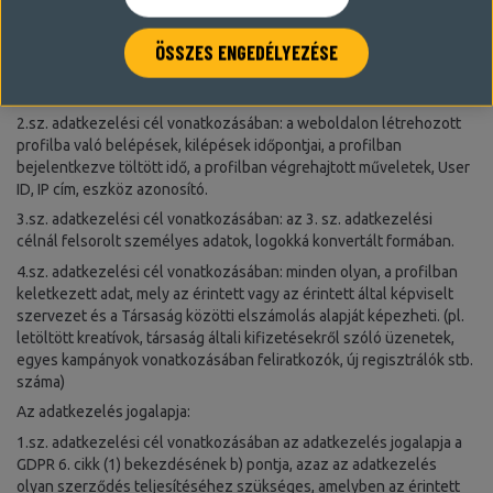
A kezelt személyes adatok köre:
1.sz. adatkezelési cél vonatkozásában: felhasználónév, jelszó,
ÖSSZES ENGEDÉLYEZÉSE
érintett weboldala/közösségi oldalának URL címe, e-mail cím, ÁSZF,
Adatkezelési tájékoztató elfogadásának ténye, ideje,
2.sz. adatkezelési cél vonatkozásában: a weboldalon létrehozott
profilba való belépések, kilépések időpontjai, a profilban
bejelentkezve töltött idő, a profilban végrehajtott műveletek, User
ID, IP cím, eszköz azonosító.
3.sz. adatkezelési cél vonatkozásában: az 3. sz. adatkezelési
célnál felsorolt személyes adatok, logokká konvertált formában.
4.sz. adatkezelési cél vonatkozásában: minden olyan, a profilban
keletkezett adat, mely az érintett vagy az érintett által képviselt
szervezet és a Társaság közötti elszámolás alapját képezheti. (pl.
letöltött kreatívok, társaság általi kifizetésekről szóló üzenetek,
egyes kampányok vonatkozásában feliratkozók, új regisztrálók stb.
száma)
Az adatkezelés jogalapja:
1.sz. adatkezelési cél vonatkozásában az adatkezelés jogalapja a
GDPR 6. cikk (1) bekezdésének b) pontja, azaz az adatkezelés
olyan szerződés teljesítéséhez szükséges, amelyben az érintett