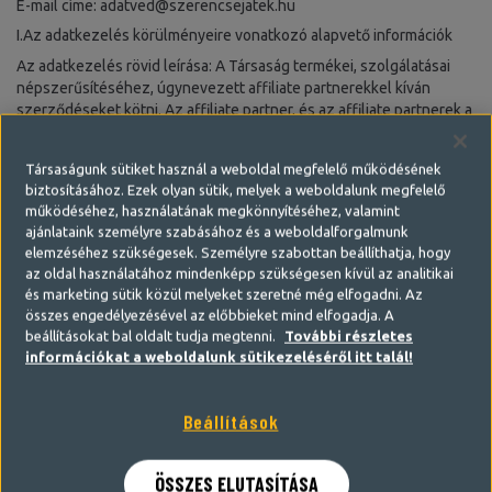
E-mail címe:
adatved@szerencsejatek.hu
I.Az adatkezelés körülményeire vonatkozó alapvető információk
Az adatkezelés rövid leírása: A Társaság termékei, szolgálatásai
népszerűsítéséhez, úgynevezett affiliate partnerekkel kíván
szerződéseket kötni. Az affiliate partner, és az affiliate partnerek a
weboldalra regisztráló természetes személy képviselői,
kapcsolattartói, mint érintettek, első lépésként regisztrálnak a
Társaságunk sütiket használ a weboldal megfelelő működésének
weboldalra. Ezt követően a Társaság előszűrést végez, ami alapján
biztosításához. Ezek olyan sütik, melyek a weboldalunk megfelelő
eldönti, mely érintettekkel kíván szerződést kötni. A kiválasztott
működéséhez, használatának megkönnyítéséhez, valamint
érintettekkel a szerződés időtartama alatt pénzügyi elszámolás és
ajánlataink személyre szabásához és a weboldalforgalmunk
annak nyilvántartása történik a weboldalon.
elemzéséhez szükségesek. Személyre szabottan beállíthatja, hogy
Az adatkezelés célja:
az oldal használatához mindenképp szükségesen kívül az analitikai
és marketing sütik közül melyeket szeretné még elfogadni. Az
Regisztrációs folyamat biztosítása a weboldalon az érintettek
összes engedélyezésével az előbbieket mind elfogadja. A
számára. (a továbbiakban: 1. sz. adatkezelési cél)
beállításokat bal oldalt tudja megtenni.
További részletes
Felhasználói tevékenység naplózása. (a továbbiakban: 2. sz.
információkat a weboldalunk sütikezeléséről itt talál!
adatkezelési cél)
Felhasználói tevékenység archiválása. (a továbbiakban: 3. sz.
Beállítások
adatkezelési cél)
Érintettekkel történő elszámolás nyilvántartása (a továbbiakban: 4.
sz. adatkezelési cél)
ÖSSZES ELUTASÍTÁSA