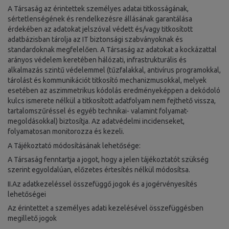
A Társaság az érintettek személyes adatai titkosságának,
sértetlenségének és rendelkezésre állásának garantálása
érdekében az adatokat jelszóval védett és/vagy titkosított
adatbázisban tárolja az IT biztonsági szabványoknak és
standardoknak megfelelően. A Társaság az adatokat a kockázattal
arányos védelem keretében hálózati, infrastrukturális és
alkalmazás szintű védelemmel (tűzfalakkal, antivírus programokkal,
tárolást és kommunikációt titkosító mechanizmusokkal, melyek
esetében az aszimmetrikus kódolás eredményeképpen a dekódoló
kulcs ismerete nélkül a titkosított adatfolyam nem fejthető vissza,
tartalomszűréssel és egyéb technikai- valamint folyamat-
megoldásokkal) biztosítja. Az adatvédelmi incidenseket,
folyamatosan monitorozza és kezeli.
A Tájékoztató módosításának lehetősége:
A Társaság fenntartja a jogot, hogy a jelen tájékoztatót szükség
szerint egyoldalúan, előzetes értesítés nélkül módosítsa.
II.Az adatkezeléssel összefüggő jogok és a jogérvényesítés
lehetőségei
Az érintettet a személyes adati kezelésével összefüggésben
megillető jogok