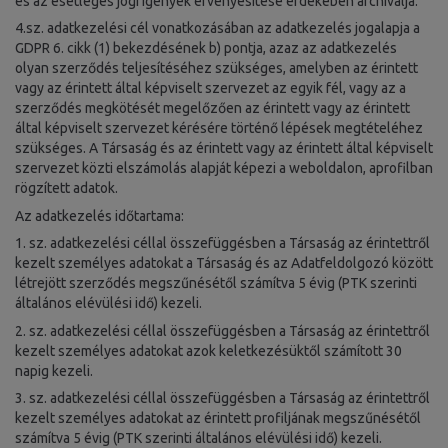
és az esetleges jogi igények érvényesítése érdekében archiválja.
4.sz. adatkezelési cél vonatkozásában az adatkezelés jogalapja a
GDPR 6. cikk (1) bekezdésének b) pontja, azaz az adatkezelés
olyan szerződés teljesítéséhez szükséges, amelyben az érintett
vagy az érintett által képviselt szervezet az egyik fél, vagy az a
szerződés megkötését megelőzően az érintett vagy az érintett
által képviselt szervezet kérésére történő lépések megtételéhez
szükséges. A Társaság és az érintett vagy az érintett által képviselt
szervezet közti elszámolás alapját képezi a weboldalon, aprofilban
rögzített adatok.
Az adatkezelés időtartama:
1. sz. adatkezelési céllal összefüggésben a Társaság az érintettről
kezelt személyes adatokat a Társaság és az Adatfeldolgozó között
létrejött szerződés megszűnésétől számítva 5 évig (PTK szerinti
általános elévülési idő) kezeli.
2. sz. adatkezelési céllal összefüggésben a Társaság az érintettről
kezelt személyes adatokat azok keletkezésüktől számított 30
napig kezeli.
3. sz. adatkezelési céllal összefüggésben a Társaság az érintettről
kezelt személyes adatokat az érintett profiljának megszűnésétől
számítva 5 évig (PTK szerinti általános elévülési idő) kezeli.