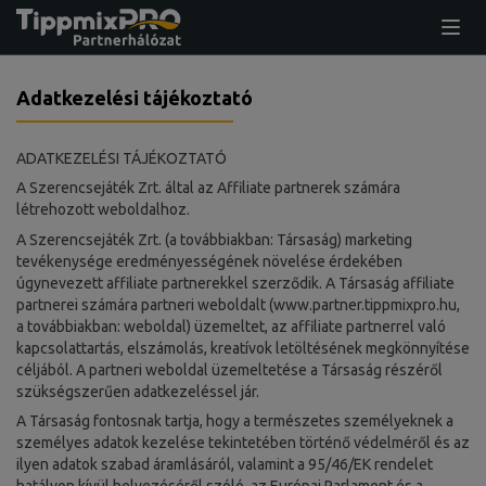
Adatkezelési tájékoztató
ADATKEZELÉSI TÁJÉKOZTATÓ
A Szerencsejáték Zrt. által az Affiliate partnerek számára
létrehozott weboldalhoz.
A Szerencsejáték Zrt. (a továbbiakban: Társaság) marketing
tevékenysége eredményességének növelése érdekében
úgynevezett affiliate partnerekkel szerződik. A Társaság affiliate
partnerei számára partneri weboldalt (www.partner.tippmixpro.hu,
a továbbiakban: weboldal) üzemeltet, az affiliate partnerrel való
kapcsolattartás, elszámolás, kreatívok letöltésének megkönnyítése
céljából. A partneri weboldal üzemeltetése a Társaság részéről
szükségszerűen adatkezeléssel jár.
A Társaság fontosnak tartja, hogy a természetes személyeknek a
személyes adatok kezelése tekintetében történő védelméről és az
ilyen adatok szabad áramlásáról, valamint a 95/46/EK rendelet