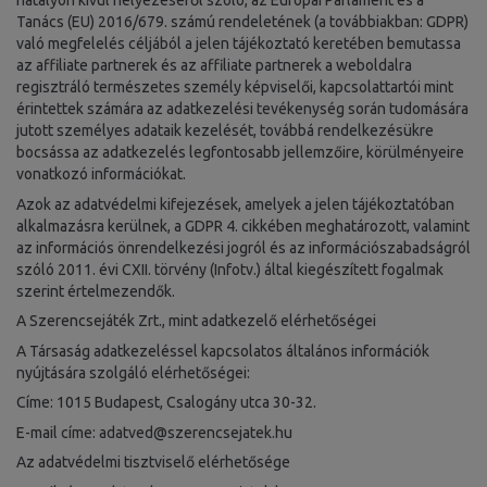
hatályon kívül helyezéséről szóló, az Európai Parlament és a
Tanács (EU) 2016/679. számú rendeletének (a továbbiakban: GDPR)
való megfelelés céljából a jelen tájékoztató keretében bemutassa
az affiliate partnerek és az affiliate partnerek a weboldalra
regisztráló természetes személy képviselői, kapcsolattartói mint
érintettek számára az adatkezelési tevékenység során tudomására
jutott személyes adataik kezelését, továbbá rendelkezésükre
bocsássa az adatkezelés legfontosabb jellemzőire, körülményeire
vonatkozó információkat.
Azok az adatvédelmi kifejezések, amelyek a jelen tájékoztatóban
alkalmazásra kerülnek, a GDPR 4. cikkében meghatározott, valamint
az információs önrendelkezési jogról és az információszabadságról
szóló 2011. évi CXII. törvény (Infotv.) által kiegészített fogalmak
szerint értelmezendők.
A Szerencsejáték Zrt., mint adatkezelő elérhetőségei
A Társaság adatkezeléssel kapcsolatos általános információk
nyújtására szolgáló elérhetőségei:
Címe: 1015 Budapest, Csalogány utca 30-32.
E-mail címe:
adatved@szerencsejatek.hu
Az adatvédelmi tisztviselő elérhetősége