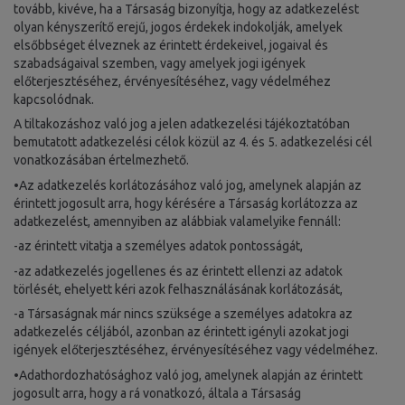
tovább, kivéve, ha a Társaság bizonyítja, hogy az adatkezelést
olyan kényszerítő erejű, jogos érdekek indokolják, amelyek
elsőbbséget élveznek az érintett érdekeivel, jogaival és
szabadságaival szemben, vagy amelyek jogi igények
előterjesztéséhez, érvényesítéséhez, vagy védelméhez
kapcsolódnak.
A tiltakozáshoz való jog a jelen adatkezelési tájékoztatóban
bemutatott adatkezelési célok közül az 4. és 5. adatkezelési cél
vonatkozásában értelmezhető.
•Az adatkezelés korlátozásához való jog, amelynek alapján az
érintett jogosult arra, hogy kérésére a Társaság korlátozza az
adatkezelést, amennyiben az alábbiak valamelyike fennáll:
-az érintett vitatja a személyes adatok pontosságát,
-az adatkezelés jogellenes és az érintett ellenzi az adatok
törlését, ehelyett kéri azok felhasználásának korlátozását,
-a Társaságnak már nincs szüksége a személyes adatokra az
adatkezelés céljából, azonban az érintett igényli azokat jogi
igények előterjesztéséhez, érvényesítéséhez vagy védelméhez.
•Adathordozhatósághoz való jog, amelynek alapján az érintett
jogosult arra, hogy a rá vonatkozó, általa a Társaság