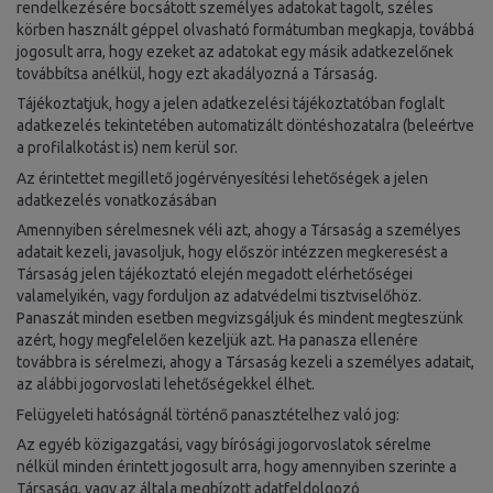
rendelkezésére bocsátott személyes adatokat tagolt, széles
körben használt géppel olvasható formátumban megkapja, továbbá
jogosult arra, hogy ezeket az adatokat egy másik adatkezelőnek
továbbítsa anélkül, hogy ezt akadályozná a Társaság.
Tájékoztatjuk, hogy a jelen adatkezelési tájékoztatóban foglalt
adatkezelés tekintetében automatizált döntéshozatalra (beleértve
a profilalkotást is) nem kerül sor.
Az érintettet megillető jogérvényesítési lehetőségek a jelen
adatkezelés vonatkozásában
Amennyiben sérelmesnek véli azt, ahogy a Társaság a személyes
adatait kezeli, javasoljuk, hogy először intézzen megkeresést a
Társaság jelen tájékoztató elején megadott elérhetőségei
valamelyikén, vagy forduljon az adatvédelmi tisztviselőhöz.
Panaszát minden esetben megvizsgáljuk és mindent megteszünk
azért, hogy megfelelően kezeljük azt. Ha panasza ellenére
továbbra is sérelmezi, ahogy a Társaság kezeli a személyes adatait,
az alábbi jogorvoslati lehetőségekkel élhet.
Felügyeleti hatóságnál történő panasztételhez való jog:
Az egyéb közigazgatási, vagy bírósági jogorvoslatok sérelme
nélkül minden érintett jogosult arra, hogy amennyiben szerinte a
Társaság, vagy az általa megbízott adatfeldolgozó