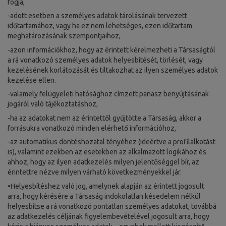
fogja,
-adott esetben a személyes adatok tárolásának tervezett
időtartamához, vagy ha ez nem lehetséges, ezen időtartam
meghatározásának szempontjaihoz,
-azon információkhoz, hogy az érintett kérelmezheti a Társaságtól
a rá vonatkozó személyes adatok helyesbítését, törlését, vagy
kezelésének korlátozását és tiltakozhat az ilyen személyes adatok
kezelése ellen.
-valamely felügyeleti hatósághoz címzett panasz benyújtásának
jogáról való tájékoztatáshoz,
-ha az adatokat nem az érintettől gyűjtötte a Társaság, akkor a
forrásukra vonatkozó minden elérhető információhoz,
-az automatikus döntéshozatal tényéhez (ideértve a profilalkotást
is), valamint ezekben az esetekben az alkalmazott logikához és
ahhoz, hogy az ilyen adatkezelés milyen jelentőséggel bír, az
érintettre nézve milyen várható következményekkel jár.
•Helyesbítéshez való jog, amelynek alapján az érintett jogosult
arra, hogy kérésére a Társaság indokolatlan késedelem nélkül
helyesbítse a rá vonatkozó pontatlan személyes adatokat, továbbá
az adatkezelés céljának figyelembevételével jogosult arra, hogy