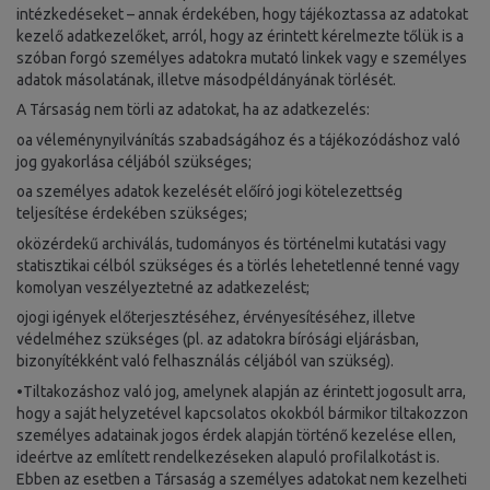
intézkedéseket – annak érdekében, hogy tájékoztassa az adatokat
kezelő adatkezelőket, arról, hogy az érintett kérelmezte tőlük is a
szóban forgó személyes adatokra mutató linkek vagy e személyes
adatok másolatának, illetve másodpéldányának törlését.
A Társaság nem törli az adatokat, ha az adatkezelés:
oa véleménynyilvánítás szabadságához és a tájékozódáshoz való
jog gyakorlása céljából szükséges;
oa személyes adatok kezelését előíró jogi kötelezettség
teljesítése érdekében szükséges;
oközérdekű archiválás, tudományos és történelmi kutatási vagy
statisztikai célból szükséges és a törlés lehetetlenné tenné vagy
komolyan veszélyeztetné az adatkezelést;
ojogi igények előterjesztéséhez, érvényesítéséhez, illetve
védelméhez szükséges (pl. az adatokra bírósági eljárásban,
bizonyítékként való felhasználás céljából van szükség).
•Tiltakozáshoz való jog, amelynek alapján az érintett jogosult arra,
hogy a saját helyzetével kapcsolatos okokból bármikor tiltakozzon
személyes adatainak jogos érdek alapján történő kezelése ellen,
ideértve az említett rendelkezéseken alapuló profilalkotást is.
Ebben az esetben a Társaság a személyes adatokat nem kezelheti