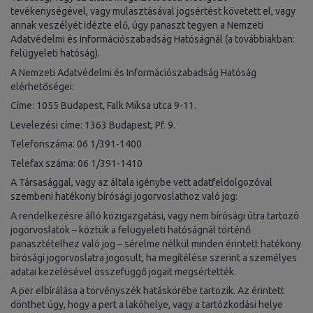
tevékenységével, vagy mulasztásával jogsértést követett el, vagy
annak veszélyét idézte elő, úgy panaszt tegyen a Nemzeti
Adatvédelmi és Információszabadság Hatóságnál (a továbbiakban:
felügyeleti hatóság).
A Nemzeti Adatvédelmi és Információszabadság Hatóság
elérhetőségei:
Címe: 1055 Budapest, Falk Miksa utca 9-11.
Levelezési címe: 1363 Budapest, Pf. 9.
Telefonszáma: 06 1/391-1400
Telefax száma: 06 1/391-1410
A Társasággal, vagy az általa igénybe vett adatfeldolgozóval
szembeni hatékony bírósági jogorvoslathoz való jog:
A rendelkezésre álló közigazgatási, vagy nem bírósági útra tartozó
jogorvoslatok – köztük a felügyeleti hatóságnál történő
panasztételhez való jog – sérelme nélkül minden érintett hatékony
bírósági jogorvoslatra jogosult, ha megítélése szerint a személyes
adatai kezelésével összefüggő jogait megsértették.
A per elbírálása a törvényszék hatáskörébe tartozik. Az érintett
dönthet úgy, hogy a pert a lakóhelye, vagy a tartózkodási helye