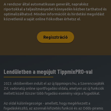
A rendszer által automatikusan generált, naprakész
riportokkal a teljesítményedet könnyedén kézben tarthatod és
optimalizálhatod. Minden információt és hirdetési megoldást
közvetlenül a saját online fiókodban érhetsz el.
Regisztráció
Lendületben a megújult TippmixPRO-val
2023. októberében indult el az új tippmixpro.hu, a Szerencsejáték
Zrt. vadonatúj online sportfogadási oldala, amelyen az új funkciók
mellett közel tízszer több fogadási esemény várja a fogadókat.
Az oldal különlegessége - amellett, hogy megérkezett a
fogadáskészítő, az azonnali kifizetés funkció és az Odds-piramis