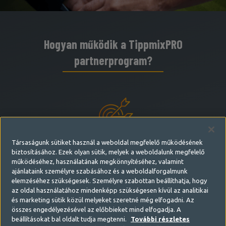
Hogyan működik a TippmixPRO
partnerprogram?
Társaságunk sütiket használ a weboldal megfelelő működésének
biztosításához. Ezek olyan sütik, melyek a weboldalunk megfelelő
Regisztrálj a hálózatba
működéséhez, használatának megkönnyítéséhez, valamint
ajánlataink személyre szabásához és a weboldalforgalmunk
Ha csatlakozni szeretnél a sport partnerprogramunkhoz, regisztrálj
elemzéséhez szükségesek. Személyre szabottan beállíthatja, hogy
az
az oldalon található űrlap
kitöltésével. Beérkező
az oldal használatához mindenképp szükségesen kívül az analitikai
jelentkezésedet egyedileg elbíráljuk, majd e-mailben tájékoztatunk
és marketing sütik közül melyeket szeretné még elfogadni. Az
a következő lépésekről.
összes engedélyezésével az előbbieket mind elfogadja. A
beállításokat bal oldalt tudja megtenni.
További részletes