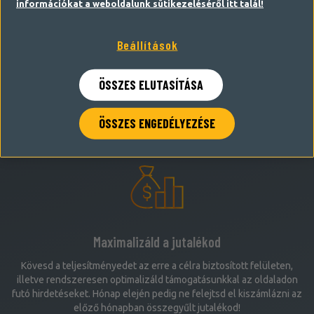
információkat a weboldalunk sütikezeléséről itt talál!
Beállítások
Hirdesd a TippmixPRO-t
ÖSSZES ELUTASÍTÁSA
Válaszd ki a felhasználói fiókodban a profilodhoz,
célközönségedhez leginkább megfelelő hirdetési megoldásokat,
ÖSSZES ENGEDÉLYEZÉSE
illetve kreatívokat, majd helyezd el azokat az oldaladon a hozzájuk
tartozó egyedi mérőkódok használatával.​
Maximalizáld a jutalékod
Kövesd a teljesítményedet az erre a célra biztosított felületen,
illetve rendszeresen optimalizáld támogatásunkkal az oldaladon
futó hirdetéseket. Hónap elején pedig ne felejtsd el kiszámlázni az
előző hónapban összegyűlt jutalékod!​