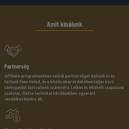
Amit kínálunk
Partnerség
Affiliate programunkban valódi partnerséget építünk ki és
tartunk fenn Veled, és a közös siker érdekében teljes körű
támogatást biztosítunk számodra. Lelkes és eltökélt csapatunk
szakmai, illetve technikai kérdésekben egyaránt
rendelkezésedre áll.