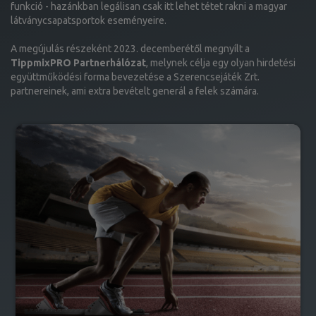
funkció - hazánkban legálisan csak itt lehet tétet rakni a magyar
látványcsapatsportok eseményeire.​​
A megújulás részeként 2023. decemberétől megnyílt a
TippmixPRO Partnerhálózat
, melynek célja egy olyan hirdetési
együttműködési forma bevezetése a Szerencsejáték Zrt.
partnereinek, ami extra bevételt generál a felek számára.