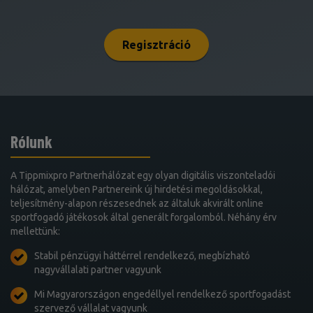
Regisztráció
Rólunk
A Tippmixpro Partnerhálózat egy olyan digitális viszonteladói
hálózat, amelyben Partnereink új hirdetési megoldásokkal,
teljesítmény-alapon részesednek az általuk akvirált online
sportfogadó játékosok által generált forgalomból. Néhány érv
mellettünk:
Stabil pénzügyi háttérrel rendelkező, megbízható
nagyvállalati partner vagyunk
Mi Magyarországon engedéllyel rendelkező sportfogadást
szervező vállalat vagyunk